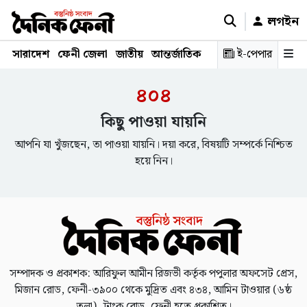
লগইন
সারাদেশ
ফেনী জেলা
জাতীয়
আন্তর্জাতিক
রাজনীতি
ই-পেপার
স্বাস্থ্য
শিক্ষ
৪০৪
কিছু পাওয়া যায়নি
আপনি যা খুঁজছেন, তা পাওয়া যায়নি। দয়া করে, বিষয়টি সম্পর্কে নিশ্চিত
হয়ে নিন।
সম্পাদক ও প্রকাশক: আরিফুল আমীন রিজভী কর্তৃক পপুলার অফসেট প্রেস,
মিজান রোড, ফেনী-৩৯০০ থেকে মুদ্রিত এবং ৪৩৪, আমিন টাওয়ার (৬ষ্ঠ
তলা), ট্রাংক রোড, ফেনী হতে প্রকাশিত।