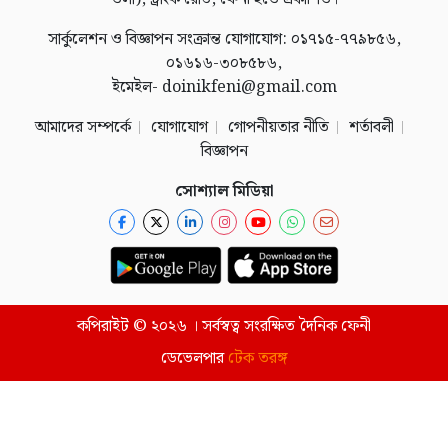
সার্কুলেশন ও বিজ্ঞাপন সংক্রান্ত যোগাযোগ: ০১৭১৫-৭৭৯৮৫৬,
০১৬১৬-৩০৮৫৮৬,
ইমেইল- doinikfeni@gmail.com
আমাদের সম্পর্কে
যোগাযোগ
গোপনীয়তার নীতি
শর্তাবলী
বিজ্ঞাপন
সোশ্যাল মিডিয়া
কপিরাইট © ২০২৬ । সর্বস্বত্ব সংরক্ষিত দৈনিক ফেনী
ডেভেলপার
টেক তরঙ্গ