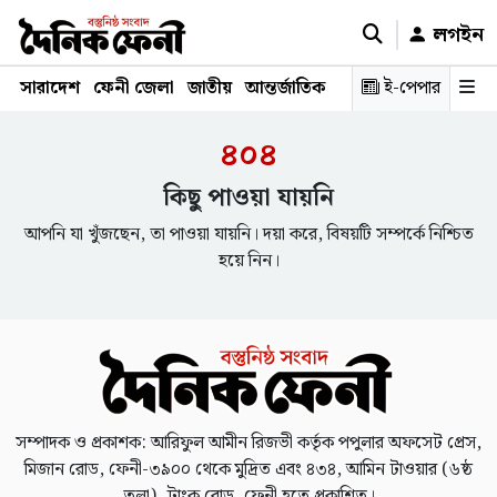
লগইন
সারাদেশ
ফেনী জেলা
জাতীয়
আন্তর্জাতিক
রাজনীতি
ই-পেপার
স্বাস্থ্য
শিক্ষ
৪০৪
কিছু পাওয়া যায়নি
আপনি যা খুঁজছেন, তা পাওয়া যায়নি। দয়া করে, বিষয়টি সম্পর্কে নিশ্চিত
হয়ে নিন।
সম্পাদক ও প্রকাশক: আরিফুল আমীন রিজভী কর্তৃক পপুলার অফসেট প্রেস,
মিজান রোড, ফেনী-৩৯০০ থেকে মুদ্রিত এবং ৪৩৪, আমিন টাওয়ার (৬ষ্ঠ
তলা), ট্রাংক রোড, ফেনী হতে প্রকাশিত।