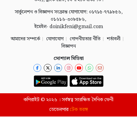
সার্কুলেশন ও বিজ্ঞাপন সংক্রান্ত যোগাযোগ: ০১৭১৫-৭৭৯৮৫৬,
০১৬১৬-৩০৮৫৮৬,
ইমেইল- doinikfeni@gmail.com
আমাদের সম্পর্কে
যোগাযোগ
গোপনীয়তার নীতি
শর্তাবলী
বিজ্ঞাপন
সোশ্যাল মিডিয়া
কপিরাইট © ২০২৬ । সর্বস্বত্ব সংরক্ষিত দৈনিক ফেনী
ডেভেলপার
টেক তরঙ্গ