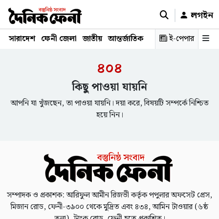
লগইন
সারাদেশ
ফেনী জেলা
জাতীয়
আন্তর্জাতিক
রাজনীতি
ই-পেপার
স্বাস্থ্য
শিক্ষ
৪০৪
কিছু পাওয়া যায়নি
আপনি যা খুঁজছেন, তা পাওয়া যায়নি। দয়া করে, বিষয়টি সম্পর্কে নিশ্চিত
হয়ে নিন।
সম্পাদক ও প্রকাশক: আরিফুল আমীন রিজভী কর্তৃক পপুলার অফসেট প্রেস,
মিজান রোড, ফেনী-৩৯০০ থেকে মুদ্রিত এবং ৪৩৪, আমিন টাওয়ার (৬ষ্ঠ
তলা), ট্রাংক রোড, ফেনী হতে প্রকাশিত।