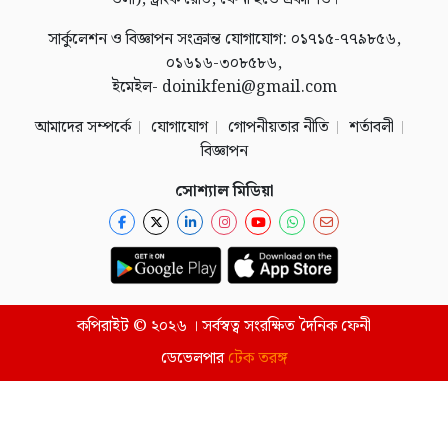
সার্কুলেশন ও বিজ্ঞাপন সংক্রান্ত যোগাযোগ: ০১৭১৫-৭৭৯৮৫৬,
০১৬১৬-৩০৮৫৮৬,
ইমেইল- doinikfeni@gmail.com
আমাদের সম্পর্কে
যোগাযোগ
গোপনীয়তার নীতি
শর্তাবলী
বিজ্ঞাপন
সোশ্যাল মিডিয়া
কপিরাইট © ২০২৬ । সর্বস্বত্ব সংরক্ষিত দৈনিক ফেনী
ডেভেলপার
টেক তরঙ্গ