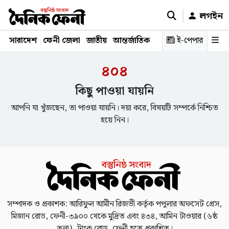
লগইন
সারাদেশ
ফেনী জেলা
জাতীয়
আন্তর্জাতিক
রাজনীতি
ই-পেপার
স্বাস্থ্য
শিক্ষ
৪০৪
কিছু পাওয়া যায়নি
আপনি যা খুঁজছেন, তা পাওয়া যায়নি। দয়া করে, বিষয়টি সম্পর্কে নিশ্চিত
হয়ে নিন।
সম্পাদক ও প্রকাশক: আরিফুল আমীন রিজভী কর্তৃক পপুলার অফসেট প্রেস,
মিজান রোড, ফেনী-৩৯০০ থেকে মুদ্রিত এবং ৪৩৪, আমিন টাওয়ার (৬ষ্ঠ
তলা), ট্রাংক রোড, ফেনী হতে প্রকাশিত।