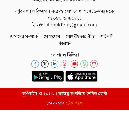
সার্কুলেশন ও বিজ্ঞাপন সংক্রান্ত যোগাযোগ: ০১৭১৫-৭৭৯৮৫৬,
০১৬১৬-৩০৮৫৮৬,
ইমেইল- doinikfeni@gmail.com
আমাদের সম্পর্কে
যোগাযোগ
গোপনীয়তার নীতি
শর্তাবলী
বিজ্ঞাপন
সোশ্যাল মিডিয়া
কপিরাইট © ২০২৬ । সর্বস্বত্ব সংরক্ষিত দৈনিক ফেনী
ডেভেলপার
টেক তরঙ্গ