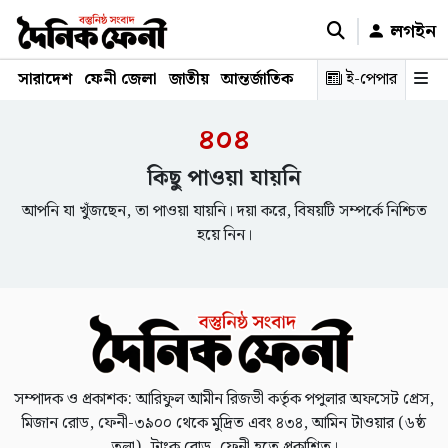
লগইন
সারাদেশ
ফেনী জেলা
জাতীয়
আন্তর্জাতিক
রাজনীতি
ই-পেপার
স্বাস্থ্য
শিক্ষ
৪০৪
কিছু পাওয়া যায়নি
আপনি যা খুঁজছেন, তা পাওয়া যায়নি। দয়া করে, বিষয়টি সম্পর্কে নিশ্চিত
হয়ে নিন।
সম্পাদক ও প্রকাশক: আরিফুল আমীন রিজভী কর্তৃক পপুলার অফসেট প্রেস,
মিজান রোড, ফেনী-৩৯০০ থেকে মুদ্রিত এবং ৪৩৪, আমিন টাওয়ার (৬ষ্ঠ
তলা), ট্রাংক রোড, ফেনী হতে প্রকাশিত।