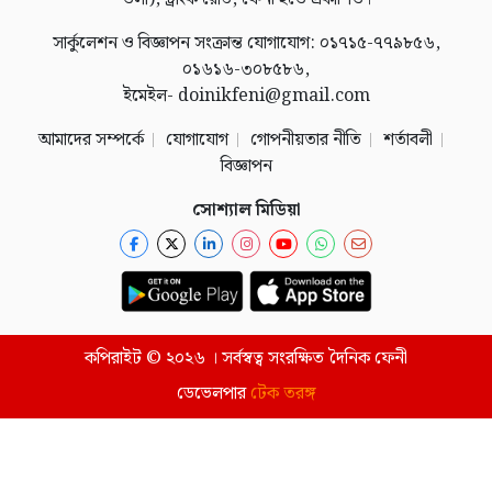
সার্কুলেশন ও বিজ্ঞাপন সংক্রান্ত যোগাযোগ: ০১৭১৫-৭৭৯৮৫৬,
০১৬১৬-৩০৮৫৮৬,
ইমেইল- doinikfeni@gmail.com
আমাদের সম্পর্কে
যোগাযোগ
গোপনীয়তার নীতি
শর্তাবলী
বিজ্ঞাপন
সোশ্যাল মিডিয়া
কপিরাইট © ২০২৬ । সর্বস্বত্ব সংরক্ষিত দৈনিক ফেনী
ডেভেলপার
টেক তরঙ্গ