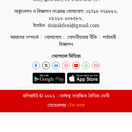
সার্কুলেশন ও বিজ্ঞাপন সংক্রান্ত যোগাযোগ: ০১৭১৫-৭৭৯৮৫৬,
০১৬১৬-৩০৮৫৮৬,
ইমেইল- doinikfeni@gmail.com
আমাদের সম্পর্কে
যোগাযোগ
গোপনীয়তার নীতি
শর্তাবলী
বিজ্ঞাপন
সোশ্যাল মিডিয়া
কপিরাইট © ২০২৬ । সর্বস্বত্ব সংরক্ষিত দৈনিক ফেনী
ডেভেলপার
টেক তরঙ্গ