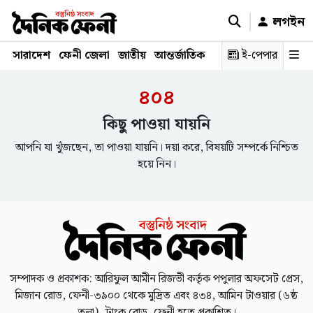
লগইন
সারাদেশ
ফেনী জেলা
জাতীয়
আন্তর্জাতিক
রাজনীতি
ই-পেপার
স্বাস্থ্য
শিক্ষ
৪০৪
কিছু পাওয়া যায়নি
আপনি যা খুঁজছেন, তা পাওয়া যায়নি। দয়া করে, বিষয়টি সম্পর্কে নিশ্চিত
হয়ে নিন।
সম্পাদক ও প্রকাশক: আরিফুল আমীন রিজভী কর্তৃক পপুলার অফসেট প্রেস,
মিজান রোড, ফেনী-৩৯০০ থেকে মুদ্রিত এবং ৪৩৪, আমিন টাওয়ার (৬ষ্ঠ
তলা), ট্রাংক রোড, ফেনী হতে প্রকাশিত।