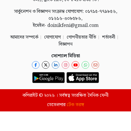
সার্কুলেশন ও বিজ্ঞাপন সংক্রান্ত যোগাযোগ: ০১৭১৫-৭৭৯৮৫৬,
০১৬১৬-৩০৮৫৮৬,
ইমেইল- doinikfeni@gmail.com
আমাদের সম্পর্কে
যোগাযোগ
গোপনীয়তার নীতি
শর্তাবলী
বিজ্ঞাপন
সোশ্যাল মিডিয়া
কপিরাইট © ২০২৬ । সর্বস্বত্ব সংরক্ষিত দৈনিক ফেনী
ডেভেলপার
টেক তরঙ্গ