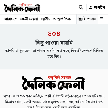
লগইন
সারাদেশ
ফেনী জেলা
জাতীয়
আন্তর্জাতিক
রাজনীতি
ই-পেপার
স্বাস্থ্য
শিক্ষ
৪০৪
কিছু পাওয়া যায়নি
আপনি যা খুঁজছেন, তা পাওয়া যায়নি। দয়া করে, বিষয়টি সম্পর্কে নিশ্চিত
হয়ে নিন।
সম্পাদক ও প্রকাশক: আরিফুল আমীন রিজভী কর্তৃক পপুলার অফসেট প্রেস,
মিজান রোড, ফেনী-৩৯০০ থেকে মুদ্রিত এবং ৪৩৪, আমিন টাওয়ার (৬ষ্ঠ
তলা), ট্রাংক রোড, ফেনী হতে প্রকাশিত।