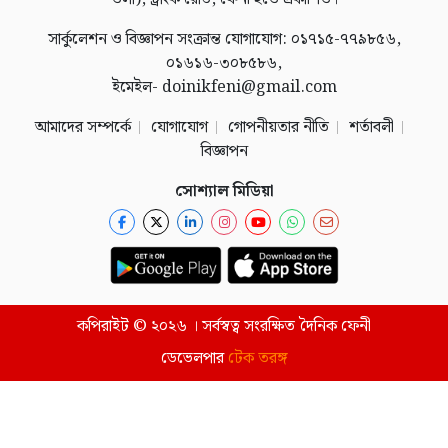
সার্কুলেশন ও বিজ্ঞাপন সংক্রান্ত যোগাযোগ: ০১৭১৫-৭৭৯৮৫৬,
০১৬১৬-৩০৮৫৮৬,
ইমেইল- doinikfeni@gmail.com
আমাদের সম্পর্কে
যোগাযোগ
গোপনীয়তার নীতি
শর্তাবলী
বিজ্ঞাপন
সোশ্যাল মিডিয়া
কপিরাইট © ২০২৬ । সর্বস্বত্ব সংরক্ষিত দৈনিক ফেনী
ডেভেলপার
টেক তরঙ্গ