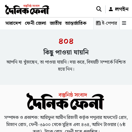
লগইন
সারাদেশ
ফেনী জেলা
জাতীয়
আন্তর্জাতিক
রাজনীতি
ই-পেপার
স্বাস্থ্য
শিক্ষ
৪০৪
কিছু পাওয়া যায়নি
আপনি যা খুঁজছেন, তা পাওয়া যায়নি। দয়া করে, বিষয়টি সম্পর্কে নিশ্চিত
হয়ে নিন।
সম্পাদক ও প্রকাশক: আরিফুল আমীন রিজভী কর্তৃক পপুলার অফসেট প্রেস,
মিজান রোড, ফেনী-৩৯০০ থেকে মুদ্রিত এবং ৪৩৪, আমিন টাওয়ার (৬ষ্ঠ
তলা), ট্রাংক রোড, ফেনী হতে প্রকাশিত।