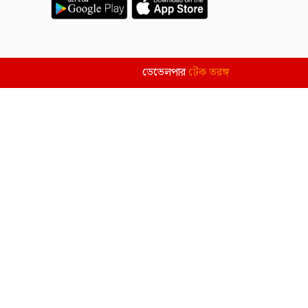
ডেভেলপার
টেক তরঙ্গ