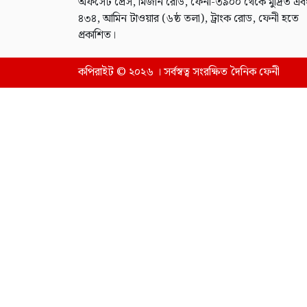
অফসেট প্রেস, মিজান রোড, ফেনী-৩৯০০ থেকে মুদ্রিত এব
৪৩৪, আমিন টাওয়ার (৬ষ্ঠ তলা), ট্রাংক রোড, ফেনী হতে
প্রকাশিত।
কপিরাইট © ২০২৬ । সর্বস্বত্ব সংরক্ষিত দৈনিক ফেনী