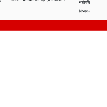
ং
শর্তাবলী
বিজ্ঞাপন