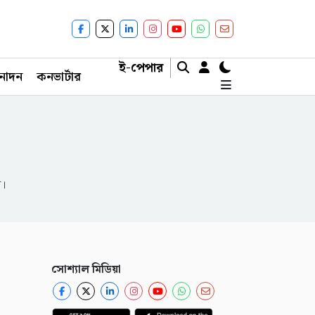
ই-পেপার
নোদন
কনভার্টার
ন।
সোশ্যাল মিডিয়া