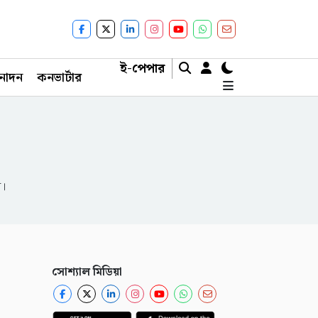
ই-পেপার
নোদন
কনভার্টার
ন।
সোশ্যাল মিডিয়া