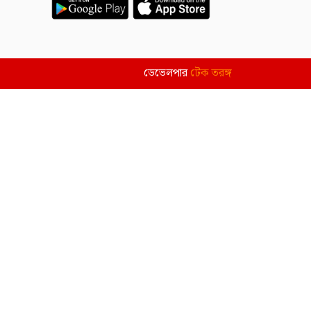
ডেভেলপার
টেক তরঙ্গ