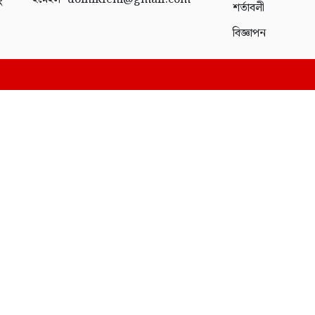
ং
শর্তাবলী
বিজ্ঞাপন