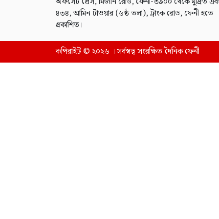
অফসেট প্রেস, মিজান রোড, ফেনী-৩৯০০ থেকে মুদ্রিত এব
৪৩৪, আমিন টাওয়ার (৬ষ্ঠ তলা), ট্রাংক রোড, ফেনী হতে
প্রকাশিত।
কপিরাইট © ২০২৬ । সর্বস্বত্ব সংরক্ষিত দৈনিক ফেনী