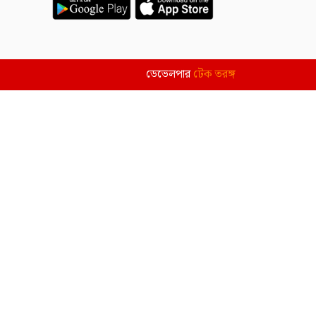
ডেভেলপার
টেক তরঙ্গ