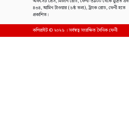
অফসেট প্রেস, মিজান রোড, ফেনী-৩৯০০ থেকে মুদ্রিত এব
৪৩৪, আমিন টাওয়ার (৬ষ্ঠ তলা), ট্রাংক রোড, ফেনী হতে
প্রকাশিত।
কপিরাইট © ২০২৬ । সর্বস্বত্ব সংরক্ষিত দৈনিক ফেনী