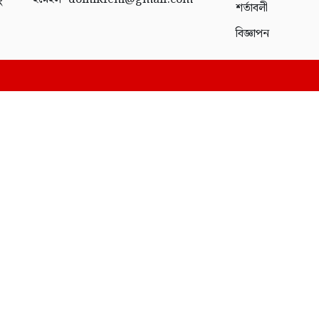
ং
শর্তাবলী
বিজ্ঞাপন