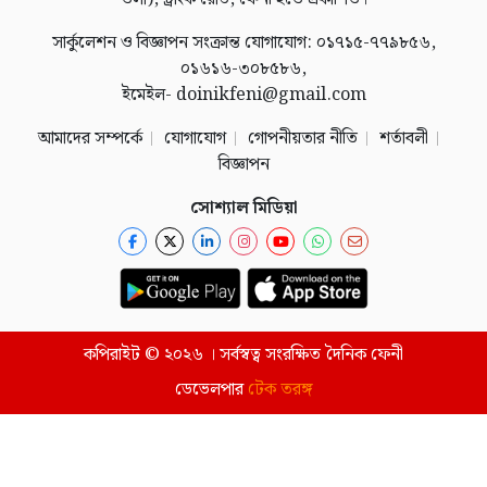
সার্কুলেশন ও বিজ্ঞাপন সংক্রান্ত যোগাযোগ: ০১৭১৫-৭৭৯৮৫৬,
০১৬১৬-৩০৮৫৮৬,
ইমেইল- doinikfeni@gmail.com
আমাদের সম্পর্কে
যোগাযোগ
গোপনীয়তার নীতি
শর্তাবলী
বিজ্ঞাপন
সোশ্যাল মিডিয়া
কপিরাইট © ২০২৬ । সর্বস্বত্ব সংরক্ষিত দৈনিক ফেনী
ডেভেলপার
টেক তরঙ্গ