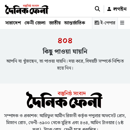
লগইন
সারাদেশ
ফেনী জেলা
জাতীয়
আন্তর্জাতিক
রাজনীতি
ই-পেপার
স্বাস্থ্য
শিক্ষ
৪০৪
কিছু পাওয়া যায়নি
আপনি যা খুঁজছেন, তা পাওয়া যায়নি। দয়া করে, বিষয়টি সম্পর্কে নিশ্চিত
হয়ে নিন।
সম্পাদক ও প্রকাশক: আরিফুল আমীন রিজভী কর্তৃক পপুলার অফসেট প্রেস,
মিজান রোড, ফেনী-৩৯০০ থেকে মুদ্রিত এবং ৪৩৪, আমিন টাওয়ার (৬ষ্ঠ
তলা), ট্রাংক রোড, ফেনী হতে প্রকাশিত।