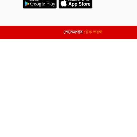
ডেভেলপার
টেক তরঙ্গ