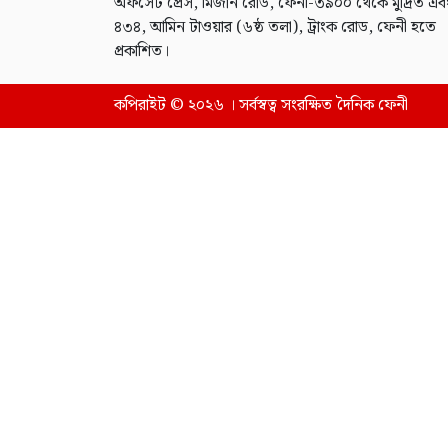
অফসেট প্রেস, মিজান রোড, ফেনী-৩৯০০ থেকে মুদ্রিত এব
৪৩৪, আমিন টাওয়ার (৬ষ্ঠ তলা), ট্রাংক রোড, ফেনী হতে
প্রকাশিত।
কপিরাইট © ২০২৬ । সর্বস্বত্ব সংরক্ষিত দৈনিক ফেনী