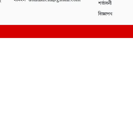
ং
শর্তাবলী
বিজ্ঞাপন