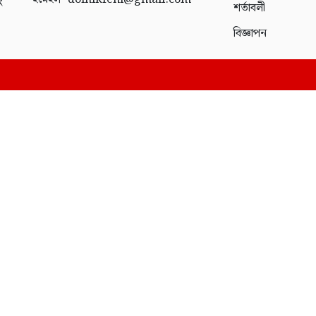
ং
শর্তাবলী
বিজ্ঞাপন