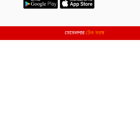
ডেভেলপার
টেক তরঙ্গ