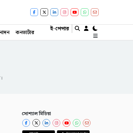
ই-পেপার
নোদন
কনভার্টার
ন।
সোশ্যাল মিডিয়া