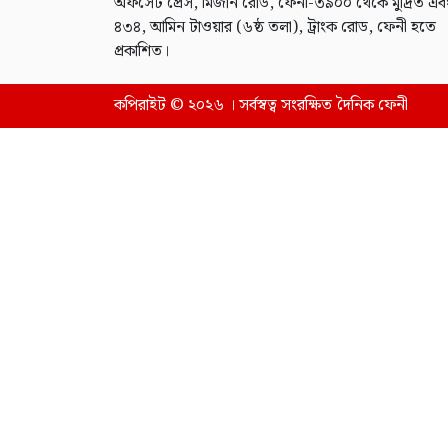
অফসেট প্রেস, মিজান রোড, ফেনী-৩৯০০ থেকে মুদ্রিত এব
৪৩৪, আমিন টাওয়ার (৬ষ্ঠ তলা), ট্রাংক রোড, ফেনী হতে
প্রকাশিত।
কপিরাইট © ২০২৬ । সর্বস্বত্ব সংরক্ষিত দৈনিক ফেনী